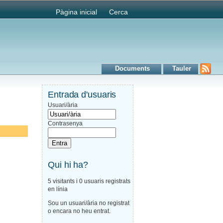
Pàgina inicial
Cerca
Documents
Tauler
Entrada d'usuaris
Usuari/ària
Contrasenya
Qui hi ha?
5 visitants i 0 usuaris registrats
en línia
Sou un usuari/ària no registrat
o encara no heu entrat.